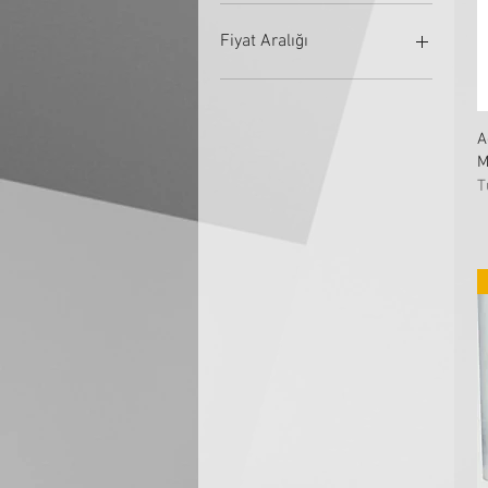
Fiyat Aralığı
₺1.103
₺81.622
A
M
T