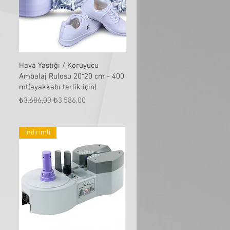
Hızlı Bakış
Hava Yastığı / Koruyucu
Ambalaj Rulosu 20*20 cm - 400
mt(ayakkabı terlik için)
Normal Fiyat
İndirimli Fiyat
₺3.686,00
₺3.586,00
İndirimli