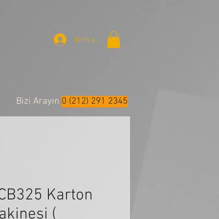
Giriş yap
Bizi Arayın
0 (212) 291 2345
CB325 Karton
kinesi (