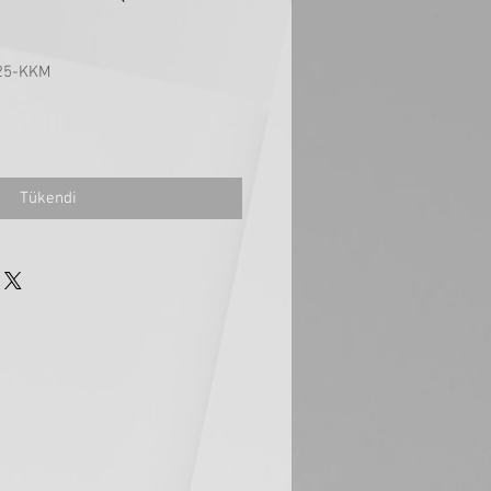
325-KKM
at
Tükendi