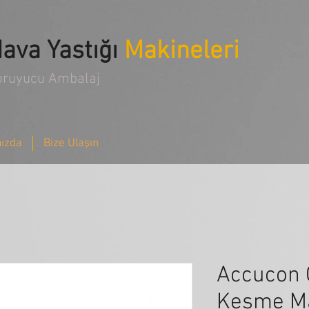
ava Yastığı
Makineleri
oruyucu Ambalaj
ızda
Bize Ulaşın
Accucon 
Kesme Ma