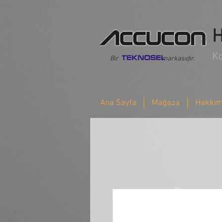
H
K
Bir markasıdır.
Ana Sayfa
Mağaza
Hakkım