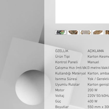
ÖZELLİK
AÇIKLAMA
Ürün Tipi
Karton Kesm
Kontrol Paneli
Manuel
Çalışma Hızı (mt/dk)
3 metre/daki
Kullandığı Materyal
Karton, amba
Isınma Süresi
Yok / Gerekt
Uyumlu Rulolar
Karton geniş
Motor
200 W
Voltaj
220V 50/60H
Güç
400 W
Boyutlar
550 mm x 30