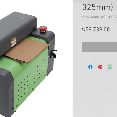
325mm)
Stok kodu: ACC-CB
Fiy
₺58.739,00